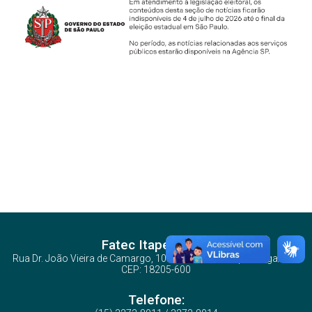
Fatec Itapetininga
Rua Dr. João Vieira de Camargo, 104 - Vila Barth - Itapetininga/SP -
CEP: 18205-600
Telefone: